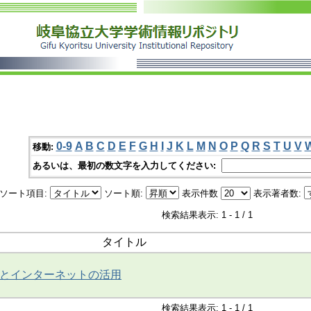
0-9
A
B
C
D
E
F
G
H
I
J
K
L
M
N
O
P
Q
R
S
T
U
V
移動:
あるいは、最初の数文字を入力してください:
ソート項目:
ソート順:
表示件数
表示著者数:
検索結果表示: 1 - 1 / 1
タイトル
とインターネットの活用
検索結果表示: 1 - 1 / 1