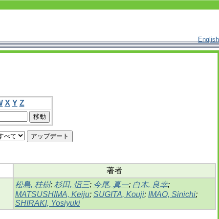
English
W
X
Y
Z
著者
松島, 桂樹
;
杉田, 恒三
;
今尾, 真一
;
白木, 良幸
;
MATSUSHIMA, Keiju
;
SUGITA, Kouji
;
IMAO, Sinichi
;
SHIRAKI, Yosiyuki