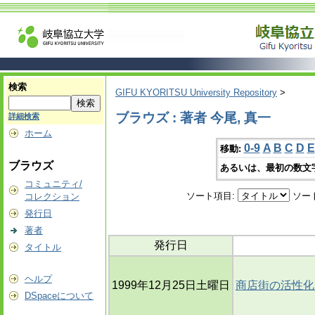
検索
GIFU KYORITSU University Repository
>
ブラウズ : 著者 今尾, 真一
詳細検索
ホーム
0-9
A
B
C
D
E
移動:
ブラウズ
あるいは、最初の数文
コミュニティ/
ソート項目:
ソー
コレクション
発行日
著者
発行日
タイトル
ヘルプ
1999年12月25日土曜日
商店街の活性化
DSpaceについて