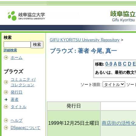
検索
GIFU KYORITSU University Repository
>
ブラウズ : 著者 今尾, 真一
詳細検索
ホーム
0-9
A
B
C
D
E
移動:
ブラウズ
あるいは、最初の数文
コミュニティ/
ソート項目:
ソー
コレクション
発行日
著者
発行日
タイトル
ヘルプ
1999年12月25日土曜日
商店街の活性化
DSpaceについて