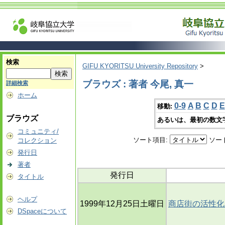
検索
GIFU KYORITSU University Repository
>
ブラウズ : 著者 今尾, 真一
詳細検索
ホーム
0-9
A
B
C
D
E
移動:
ブラウズ
あるいは、最初の数文
コミュニティ/
ソート項目:
ソー
コレクション
発行日
著者
発行日
タイトル
ヘルプ
1999年12月25日土曜日
商店街の活性化
DSpaceについて