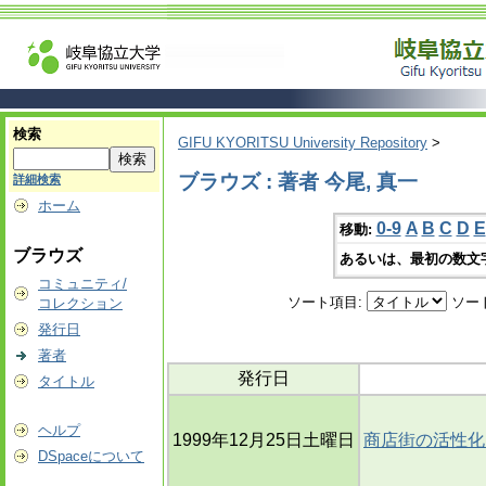
検索
GIFU KYORITSU University Repository
>
ブラウズ : 著者 今尾, 真一
詳細検索
ホーム
0-9
A
B
C
D
E
移動:
ブラウズ
あるいは、最初の数文
コミュニティ/
ソート項目:
ソー
コレクション
発行日
著者
発行日
タイトル
ヘルプ
1999年12月25日土曜日
商店街の活性化
DSpaceについて